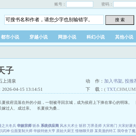
账号：
密码：
搜 索
都市小说
穿越小说
网游小说
科幻小说
其他小说
天子
石上清泉
动 作：
加入书架
,
投推
26-04-15 13:14:51
下 载：
(
TXT
,CHM,UM
长夏侯府流落在外的小姐，一朝被寻回京城，成为侯府上下捧在掌心的明珠。 
嫁过人、成过亲。 长夏侯为桑...
漫之大冬兵
华娱宗师
斩杀
系统供应商
风水大术士
斩邪
万界圣师
大宋将门
大宋好屠
职武神
位面复制大师
华娱特效大亨
原始大厨王
怪物聊天群
某美漫的特工
我夺舍了魔