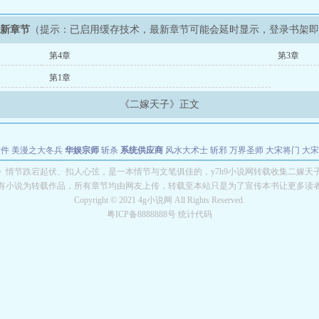
最新章节
（提示：已启用缓存技术，最新章节可能会延时显示，登录书架
第4章
第3章
第1章
《二嫁天子》正文
软件
美漫之大冬兵
华娱宗师
斩杀
系统供应商
风水大术士
斩邪
万界圣师
大宋将门
大宋
能巨星
绝对交易
全职武神
位面复制大师
华娱特效大亨
原始大厨王
怪物聊天群
某美漫
》情节跌宕起伏、扣人心弦，是一本情节与文笔俱佳的，y7h9小说网转载收集二嫁天
有小说为转载作品，所有章节均由网友上传，转载至本站只是为了宣传本书让更多读
长别打脸
Copyright © 2021 4g小说网 All Rights Reserved.
粤ICP备8888888号 统计代码