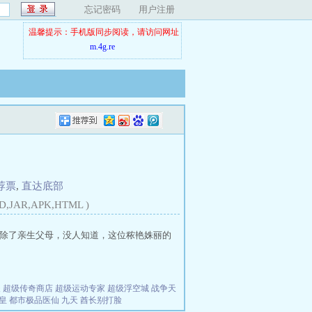
忘记密码
用户注册
温馨提示：手机版同步阅读，请访问网址
m.4g.re
荐票
,
直达底部
D,JAR,APK,HTML )
除了亲生父母，没人知道，这位秾艳姝丽的
夫
超级传奇商店
超级运动专家
超级浮空城
战争天
皇
都市极品医仙
九天
酋长别打脸