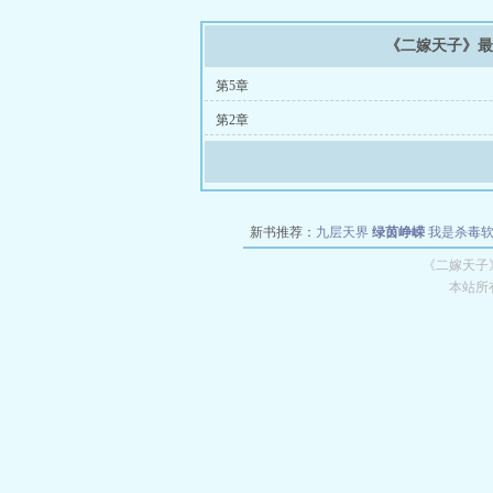
《二嫁天子》
第5章
第2章
新书推荐：
九层天界
绿茵峥嵘
我是杀毒
空城
战争天堂
混元道纪
教练万岁
都市全
《二嫁天子
本站所