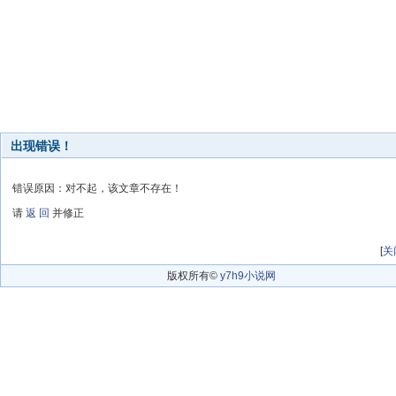
出现错误！
错误原因：对不起，该文章不存在！
请
返 回
并修正
[
关
版权所有©
y7h9小说网