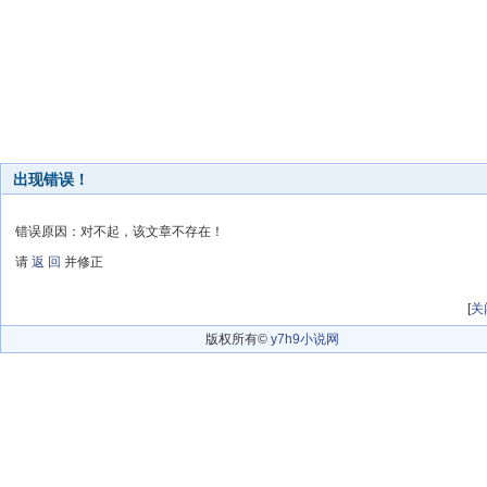
出现错误！
错误原因：对不起，该文章不存在！
请
返 回
并修正
[
关
版权所有©
y7h9小说网